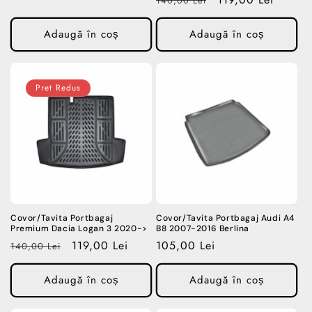
140,00 Lei
obișnuit
redus
Adaugă în coș
Adaugă în coș
Pret Redus
Covor/Tavita Portbagaj
Covor/Tavita Portbagaj Audi A4
Premium Dacia Logan 3 2020->
B8 2007-2016 Berlina
Preț
Preț
119,00 Lei
Preț
105,00 Lei
140,00 Lei
obișnuit
redus
obișnuit
Adaugă în coș
Adaugă în coș