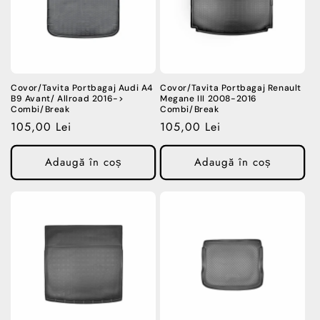
Covor/Tavita Portbagaj Audi A4
Covor/Tavita Portbagaj Renault
B9 Avant/ Allroad 2016->
Megane III 2008-2016
Combi/Break
Combi/Break
Preț
105,00 Lei
Preț
105,00 Lei
obișnuit
obișnuit
Adaugă în coș
Adaugă în coș