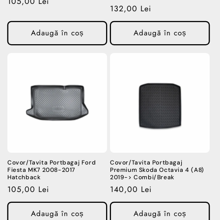
Preț
105,00 Lei
Preț
132,00 Lei
obișnuit
obișnuit
Adaugă în coș
Adaugă în coș
Covor/Tavita Portbagaj Ford
Covor/Tavita Portbagaj
Fiesta MK7 2008-2017
Premium Skoda Octavia 4 (A8)
Hatchback
2019-> Combi/Break
Preț
105,00 Lei
Preț
140,00 Lei
obișnuit
obișnuit
Adaugă în coș
Adaugă în coș