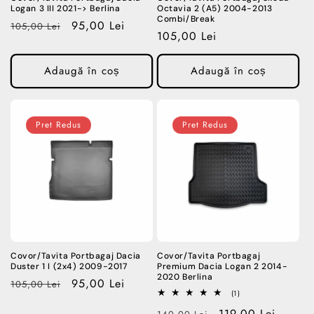
Logan 3 III 2021-> Berlina
Octavia 2 (A5) 2004-2013
Combi/Break
Preț
Preț
95,00 Lei
105,00 Lei
Preț
105,00 Lei
obișnuit
redus
obișnuit
Adaugă în coș
Adaugă în coș
Pret Redus
Pret Redus
Covor/Tavita Portbagaj Dacia
Covor/Tavita Portbagaj
Duster 1 I (2x4) 2009-2017
Premium Dacia Logan 2 2014-
2020 Berlina
Preț
Preț
95,00 Lei
105,00 Lei
1
(1)
obișnuit
redus
total
Preț
Preț
119,00 Lei
recenzii