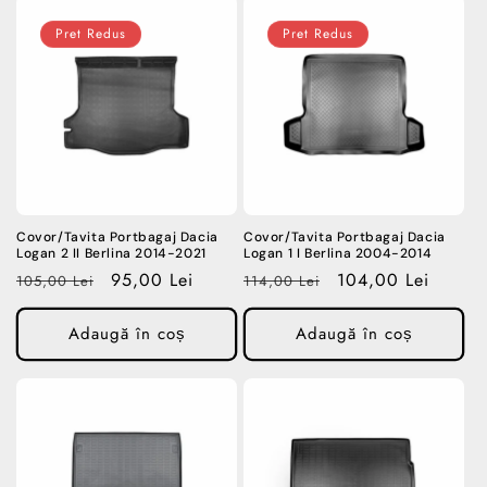
Pret Redus
Pret Redus
Covor/Tavita Portbagaj Dacia
Covor/Tavita Portbagaj Dacia
Logan 2 II Berlina 2014-2021
Logan 1 I Berlina 2004-2014
Preț
Preț
95,00 Lei
Preț
Preț
104,00 Lei
105,00 Lei
114,00 Lei
obișnuit
redus
obișnuit
redus
Adaugă în coș
Adaugă în coș