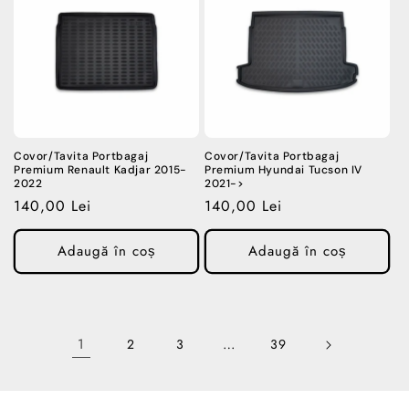
Covor/Tavita Portbagaj
Covor/Tavita Portbagaj
Premium Renault Kadjar 2015-
Premium Hyundai Tucson IV
2022
2021->
Preț
140,00 Lei
Preț
140,00 Lei
obișnuit
obișnuit
Adaugă în coș
Adaugă în coș
1
…
2
3
39