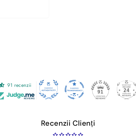
Pret pe set
‚
91 recenzii
24
91
Recenzii Clienți