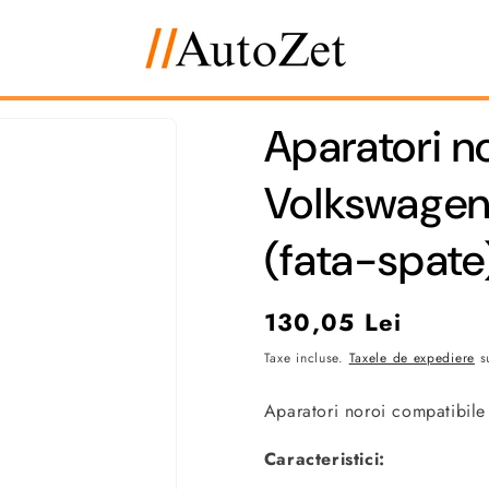
Aparatori n
Volkswagen
(fata-spate
Preț
130,05 Lei
obișnuit
Taxe incluse.
Taxele de expediere
su
Aparatori noroi compatibil
Caracteristici: