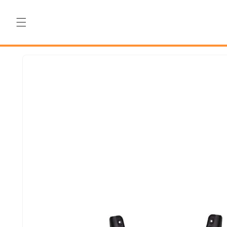
Salt la
conținut
Salt la
informațiile
despre
produs