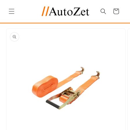
Salt la
conținut
Coș
Salt la
informațiile
despre
produs