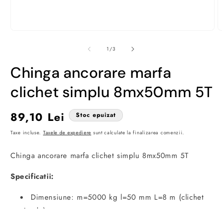
Deschide
D
conținutul
c
media
m
din
1
/
3
1
2
într-
î
Chinga ancorare marfa
o
o
fereastră
f
modală
m
clichet simplu 8mx50mm 5T
Preț
89,10 Lei
Stoc epuizat
obișnuit
Taxe incluse.
Taxele de expediere
sunt calculate la finalizarea comenzii.
Chinga ancorare marfa clichet simplu 8mx50mm 5T
Specificatii:
Dimensiune: m=5000 kg l=50 mm L=8 m (clichet
simplu)