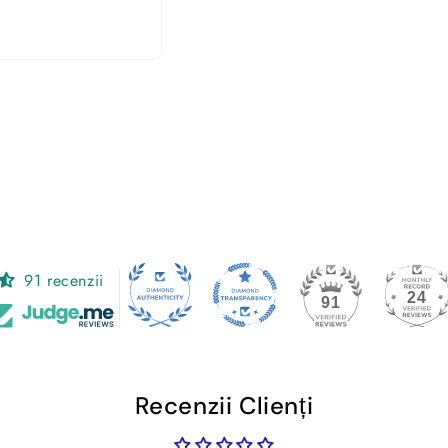
91 recenzii
24
91
Recenzii Clienți