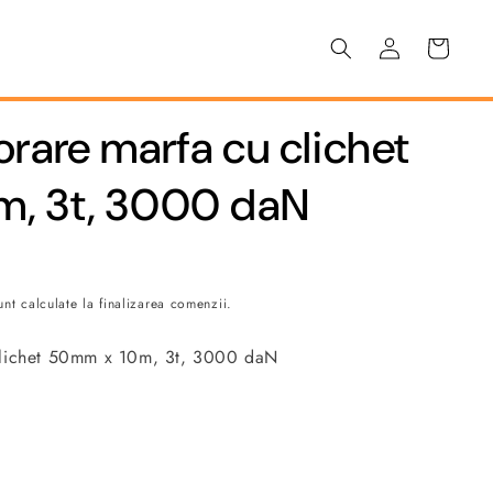
Conectați-
Coș
vă
rare marfa cu clichet
, 3t, 3000 daN
nt calculate la finalizarea comenzii.
clichet 50mm x 10m, 3t, 3000 daN
tri