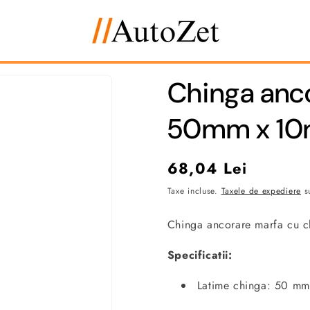
Chinga anco
50mm x 10m
Preț
68,04 Lei
obișnuit
Taxe incluse.
Taxele de expediere
su
Chinga ancorare marfa cu 
Specificatii:
Latime chinga: 50 mm
Lungime chinga: 10 me