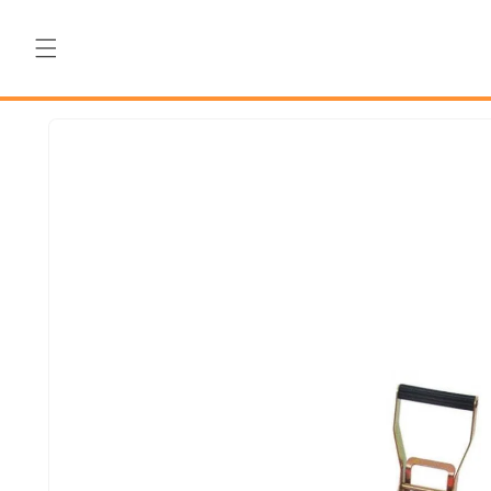
Salt la
conținut
Salt la
informațiile
despre
produs