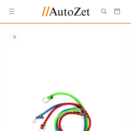
Salt la
conținut
Coș
Salt la
informațiile
despre
produs