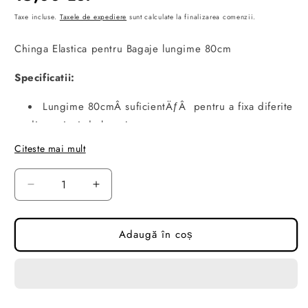
obișnuit
Taxe incluse.
Taxele de expediere
sunt calculate la finalizarea comenzii.
Chinga Elastica pentru Bagaje lungime 80cm
Specificatii:
Lungime 80cmÂ suficientÄƒÂ pentru a fixa diferite
dimensiuni de bagaje
EchipatÄƒ cu cÃ¢rlige rezistente, permite o fixare
Citeste mai mult
rapidÄƒ È™i sigurÄƒ, prevenind miÈ™cÄƒrile
nedorite ale bagajelor.
Reduceți
Creșteți
cantitatea
cantitatea
PretÂ pe bucata
pentru
pentru
Chinga
Chinga
Adaugă în coș
Elastica
Elastica
pentru
pentru
Bagaje,
Bagaje,
lungime
lungime
80cm
80cm