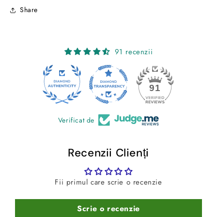
2017
2017
Share
91 recenzii
24
91
Verificat de
Recenzii Clienți
Fii primul care scrie o recenzie
Scrie o recenzie