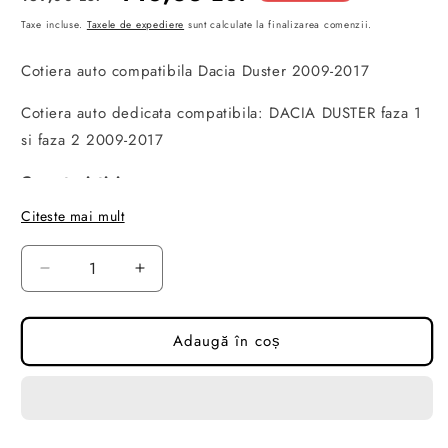
obișnuit
redus
Taxe incluse.
Taxele de expediere
sunt calculate la finalizarea comenzii.
Cotiera auto compatibila Dacia Duster 2009-2017
Cotiera auto dedicata compatibila: DACIA DUSTER faza 1
si faza 2 2009-2017
Caracteristici:
Citeste mai mult
Culoare: Negru
Material: Plastic si piele ecologica
Reduceți
Creșteți
Masini compatibile :
cantitatea
cantitatea
pentru
pentru
Dacia Duster 2009-2017
Cotiera
Cotiera
Adaugă în coș
compatibila
compatibila
Pachetul contine
: cotiera, suruburi
cu
cu
Dacia
Dacia
Pret pe bucata
Duster
Duster
2009-
2009-