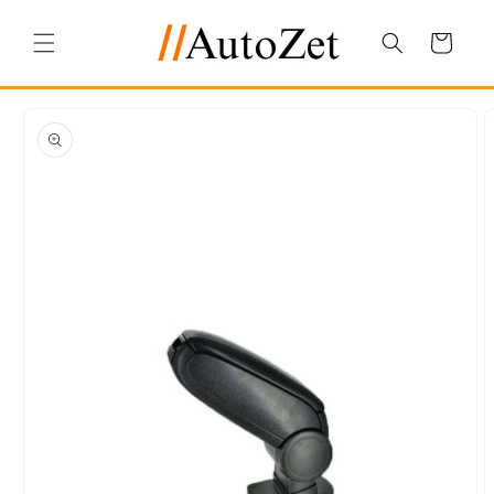
Salt la
conținut
Coș
Salt la
informațiile
despre
produs