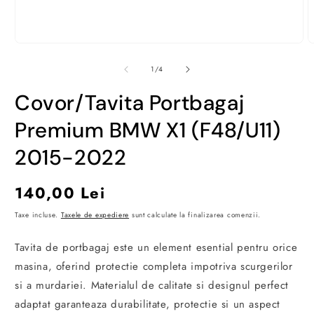
Deschide
D
conținutul
c
media
m
din
1
/
4
1
2
într-
î
Covor/Tavita Portbagaj
o
o
fereastră
f
modală
m
Premium BMW X1 (F48/U11)
2015-2022
Preț
140,00 Lei
obișnuit
Taxe incluse.
Taxele de expediere
sunt calculate la finalizarea comenzii.
Tavita de portbagaj este un element esential pentru orice
masina, oferind protectie completa impotriva scurgerilor
si a murdariei. Materialul de calitate si designul perfect
adaptat garanteaza durabilitate, protectie si un aspect