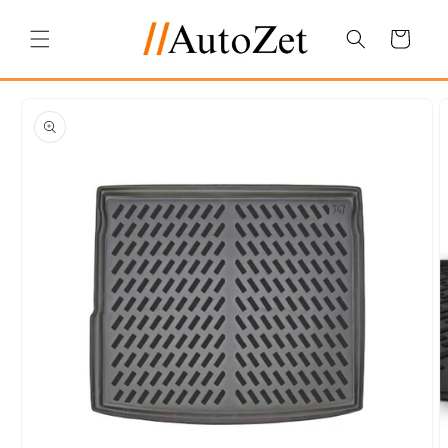
Salt la
conținut
Coș
Salt la
informațiile
despre
produs