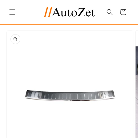
Salt la
conținut
Coș
Salt la
informațiile
despre
produs