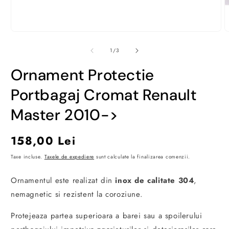
Deschide
D
conținutul
c
media
m
din
1
/
3
1
2
într-
î
Ornament Protectie
o
o
fereastră
f
modală
m
Portbagaj Cromat Renault
Master 2010->
Preț
158,00 Lei
obișnuit
Taxe incluse.
Taxele de expediere
sunt calculate la finalizarea comenzii.
Ornamentul este realizat din
inox de calitate
304
,
nemagnetic si rezistent la coroziune.
Protejeaza partea superioara a barei sau a spoilerului