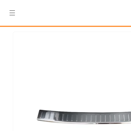
Salt la
conținut
Salt la
informațiile
despre
produs