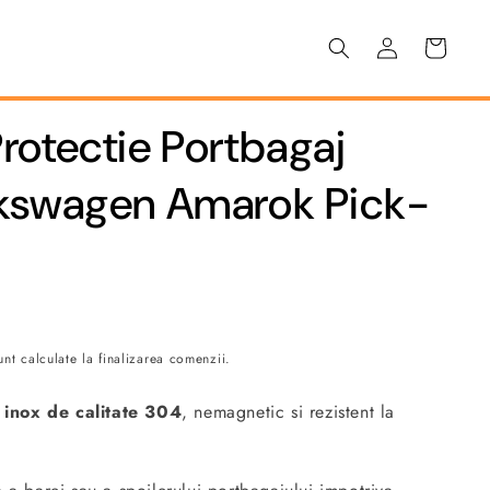
Conectați-
Coș
vă
otectie Portbagaj
kswagen Amarok Pick-
nt calculate la finalizarea comenzii.
n
inox de calitate
304
, nemagnetic si rezistent la