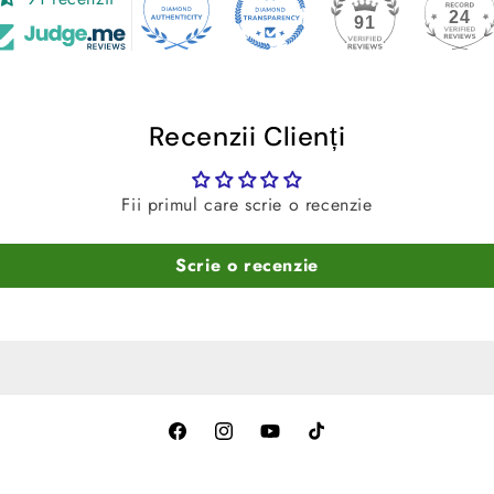
24
91
Recenzii Clienți
Fii primul care scrie o recenzie
Scrie o recenzie
Facebook
Instagram
YouTube
TikTok