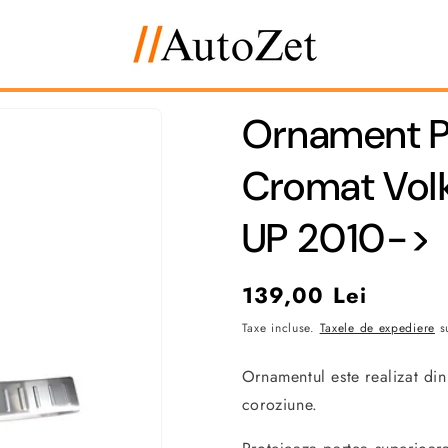
Ornament Pr
Cromat Vol
UP 2010->
Preț
139,00 Lei
obișnuit
Taxe incluse.
Taxele de expediere
su
Ornamentul este realizat di
coroziune.