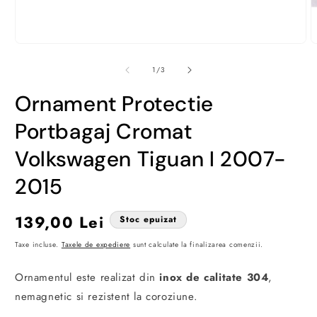
Deschide
D
conținutul
c
media
m
din
1
/
3
1
2
într-
î
Ornament Protectie
o
o
fereastră
f
modală
m
Portbagaj Cromat
Volkswagen Tiguan I 2007-
2015
Preț
139,00 Lei
Stoc epuizat
obișnuit
Taxe incluse.
Taxele de expediere
sunt calculate la finalizarea comenzii.
Ornamentul este realizat din
inox de calitate
304
,
nemagnetic si rezistent la coroziune.