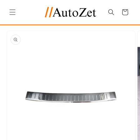
Salt la
conținut
Coș
Salt la
informațiile
despre
produs