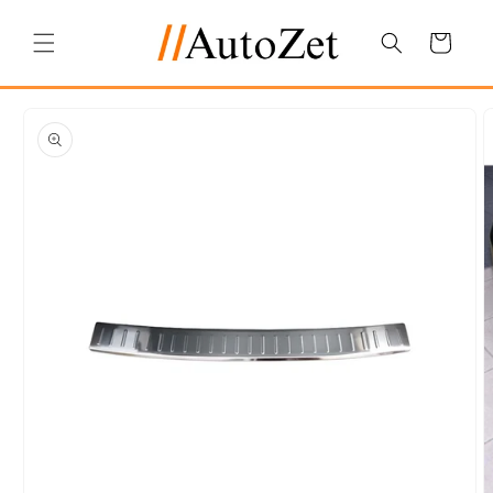
Salt la
conținut
Coș
Salt la
informațiile
despre
produs