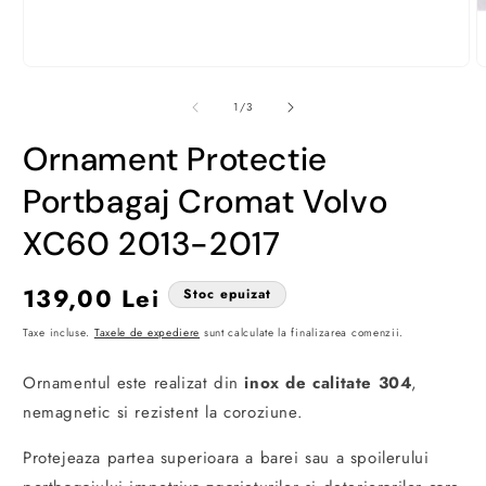
Deschide
D
conținutul
c
media
m
din
1
/
3
1
2
într-
î
Ornament Protectie
o
o
fereastră
f
modală
m
Portbagaj Cromat Volvo
XC60 2013-2017
Preț
139,00 Lei
Stoc epuizat
obișnuit
Taxe incluse.
Taxele de expediere
sunt calculate la finalizarea comenzii.
Ornamentul este realizat din
inox de calitate
304
,
nemagnetic si rezistent la coroziune.
Protejeaza partea superioara a barei sau a spoilerului