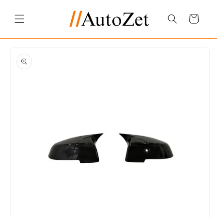
Salt la
conținut
Coș
Salt la
informațiile
despre
produs