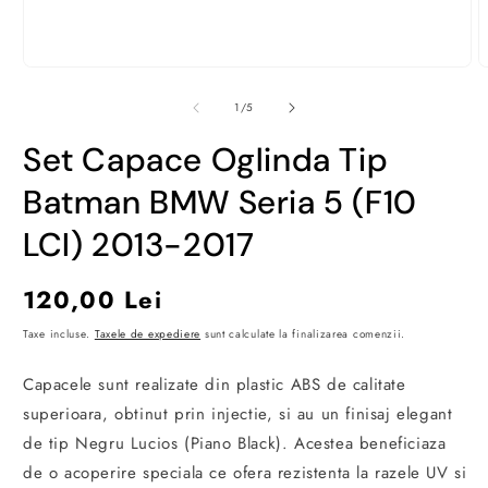
Deschide
D
conținutul
c
media
m
din
1
/
5
1
2
într-
î
Set Capace Oglinda Tip
o
o
fereastră
f
modală
m
Batman BMW Seria 5 (F10
LCI) 2013-2017
Preț
120,00 Lei
obișnuit
Taxe incluse.
Taxele de expediere
sunt calculate la finalizarea comenzii.
Capacele sunt realizate din plastic ABS de calitate
superioara, obtinut prin injectie, si au un finisaj elegant
de tip Negru Lucios (Piano Black). Acestea beneficiaza
de o acoperire speciala ce ofera rezistenta la razele UV si