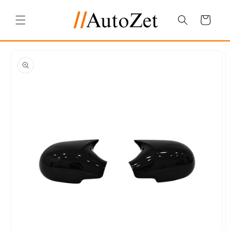
Salt la
conținut
Coș
Salt la
informațiile
despre
produs