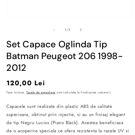
Deschide
D
conținutul
c
media
m
din
1
/
3
1
2
într-
î
Set Capace Oglinda Tip
o
o
fereastră
f
modală
m
Batman Peugeot 206 1998-
2012
Preț
120,00 Lei
obișnuit
Taxe incluse.
Taxele de expediere
sunt calculate la finalizarea comenzii.
Capacele sunt realizate din plastic ABS de calitate
superioara, obtinut prin injectie, si au un finisaj elegant
de tip Negru Lucios (Piano Black). Acestea beneficiaza
de o acoperire speciala ce ofera rezistenta la razele UV si