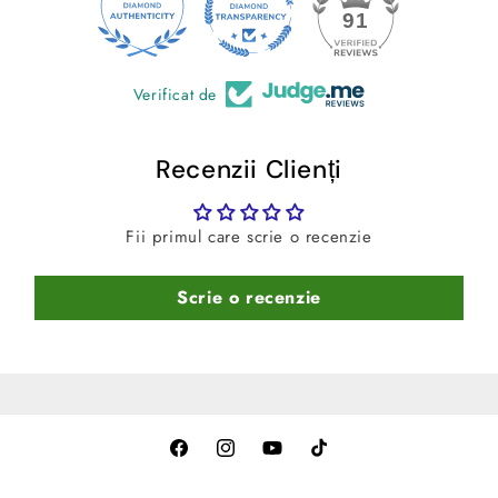
24
91
-Instructiunile de montaj nu sunt incluse in pachet.
-Pentru rezultate optime, se recomanda montajul intr-un
Verificat de
service autorizat.
Continutul pachetului:
Recenzii Clienți
-2 capace (pentru partea stanga si dreapta)
Fii primul care scrie o recenzie
-Ambalate in cutie de carton pentru protectie la transport
Scrie o recenzie
Facebook
Instagram
YouTube
TikTok