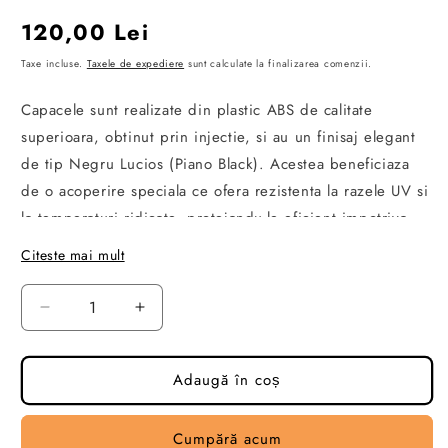
Preț
120,00 Lei
obișnuit
Taxe incluse.
Taxele de expediere
sunt calculate la finalizarea comenzii.
Capacele sunt realizate din plastic ABS de calitate
superioara, obtinut prin injectie, si au un finisaj elegant
de tip Negru Lucios (Piano Black). Acestea beneficiaza
de o acoperire speciala ce ofera rezistenta la razele UV si
la temperaturi ridicate, protejandu-le eficient impotriva
factorilor externi. Designul modern adauga un plus de stil
Citeste mai mult
si personalitate vehiculului dumneavoastra.
Compatibilitate:
Reduceți
Creșteți
cantitatea
cantitatea
-Compatibile cu
Volkswagen Transporter T5 2004-
pentru
pentru
Set
Set
Adaugă în coș
2009
Capace
Capace
Oglinda
Oglinda
Instructiuni de montare:
Cumpără acum
Tip
Tip