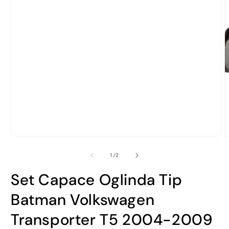
D
c
m
2
î
o
f
m
Deschide
conținutul
media
din
1
/
2
1
într-
Set Capace Oglinda Tip
o
fereastră
modală
Batman Volkswagen
Transporter T5 2004-2009