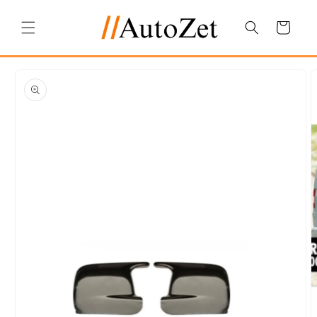
Salt la
conținut
Coș
Salt la
informațiile
despre
produs