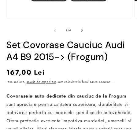
Deschide
D
conținutul
c
media
m
din
1
/
4
1
2
într-
î
Set Covorase Cauciuc Audi
o
o
fereastră
f
modală
m
A4 B9 2015-> (Frogum)
Preț
167,00 Lei
obișnuit
Taxe incluse.
Taxele de expediere
sunt calculate la finalizarea comenzii.
Covorasele auto dedicate din cauciuc de la Frogum
sunt apreciate pentru calitatea superioara, durabilitate si
potrivirea perfecta cu modelele specifice de autovehicule.
Ofera protectie excelenta impotriva murdariei, umezelii si
uzurii zilnice, fiind alegerea ideala pentru soferii care vor