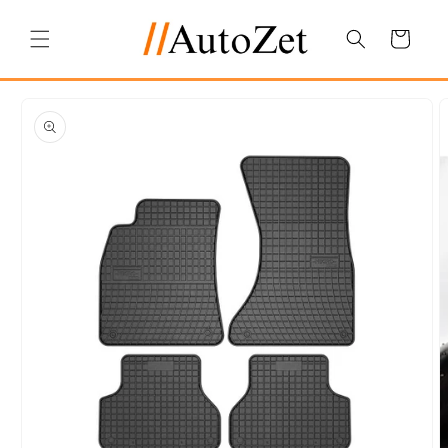
Salt la
conținut
Coș
Salt la
informațiile
despre
produs