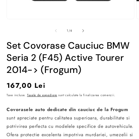
Deschide
D
conținutul
c
media
m
din
1
/
4
1
2
într-
î
Set Covorase Cauciuc BMW
o
o
fereastră
f
modală
m
Seria 2 (F45) Active Tourer
2014-> (Frogum)
Preț
167,00 Lei
obișnuit
Taxe incluse.
Taxele de expediere
sunt calculate la finalizarea comenzii.
Covorasele auto dedicate din cauciuc de la Frogum
sunt apreciate pentru calitatea superioara, durabilitate si
potrivirea perfecta cu modelele specifice de autovehicule.
Ofera protectie excelenta impotriva murdariei, umezelii si