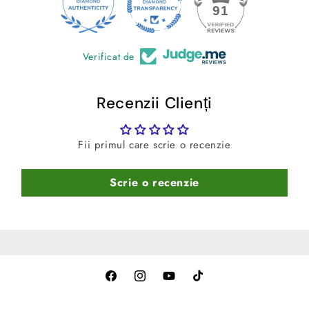
apa.
24
91
Verificat de
Recenzii Clienți
Fii primul care scrie o recenzie
Scrie o recenzie
Facebook
Instagram
YouTube
TikTok