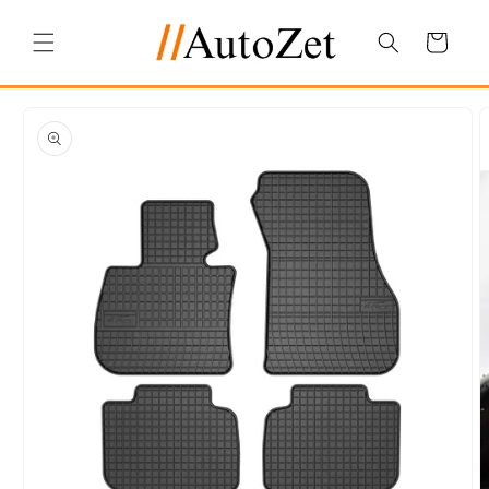
Salt la
conținut
Coș
Salt la
informațiile
despre
produs