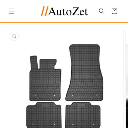
Salt la
conținut
Coș
Salt la
informațiile
despre
produs