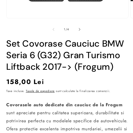
Deschide
D
conținutul
c
media
m
din
1
/
4
1
2
într-
î
Set Covorase Cauciuc BMW
o
o
fereastră
f
modală
m
Seria 6 (G32) Gran Turismo
Liftback 2017-> (Frogum)
Preț
158,00 Lei
obișnuit
Taxe incluse.
Taxele de expediere
sunt calculate la finalizarea comenzii.
Covorasele auto dedicate din cauciuc de la Frogum
sunt apreciate pentru calitatea superioara, durabilitate si
potrivirea perfecta cu modelele specifice de autovehicule.
Ofera protectie excelenta impotriva murdariei, umezelii si