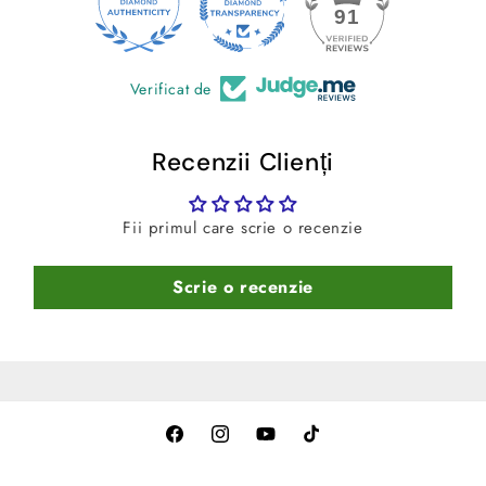
apa.
24
91
Verificat de
Recenzii Clienți
Fii primul care scrie o recenzie
Scrie o recenzie
Facebook
Instagram
YouTube
TikTok