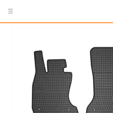
Salt la
conținut
Salt la
informațiile
despre
produs