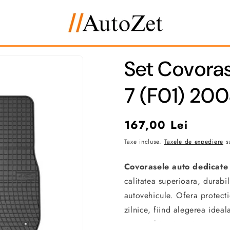
Set Covora
7 (F01) 20
Preț
167,00 Lei
obișnuit
Taxe incluse.
Taxele de expediere
su
Covorasele auto dedicate
calitatea superioara, durabi
autovehicule. Ofera protecti
zilnice, fiind alegerea ideal
curat si bine intretinut.