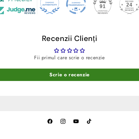
24
91
Recenzii Clienți
Fii primul care scrie o recenzie
Scrie o recenzie
Facebook
Instagram
YouTube
TikTok