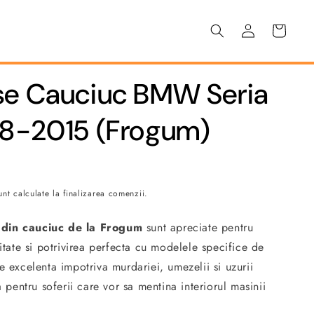
Conectați-
Coș
vă
se Cauciuc BMW Seria
08-2015 (Frogum)
nt calculate la finalizarea comenzii.
 din cauciuc de la Frogum
sunt apreciate pentru
litate si potrivirea perfecta cu modelele specifice de
e excelenta impotriva murdariei, umezelii si uzurii
a pentru soferii care vor sa mentina interiorul masinii