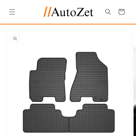
Salt la
conținut
Coș
Salt la
informațiile
despre
produs