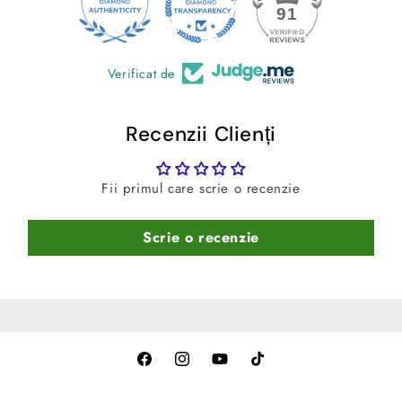
-Curatare usoara
– Se spala rapid cu spuma si jet de
24
91
apa.
Verificat de
Recenzii Clienți
Fii primul care scrie o recenzie
Scrie o recenzie
Facebook
Instagram
YouTube
TikTok