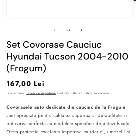
Deschide
D
conținutul
c
media
m
din
1
/
4
1
2
într-
î
Set Covorase Cauciuc
o
o
fereastră
f
modală
m
Hyundai Tucson 2004-2010
(Frogum)
Preț
167,00 Lei
obișnuit
Taxe incluse.
Taxele de expediere
sunt calculate la finalizarea comenzii.
Covorasele auto dedicate din cauciuc de la Frogum
sunt apreciate pentru calitatea superioara, durabilitate si
potrivirea perfecta cu modelele specifice de autovehicule.
Ofera protectie excelenta impotriva murdariei, umezelii si