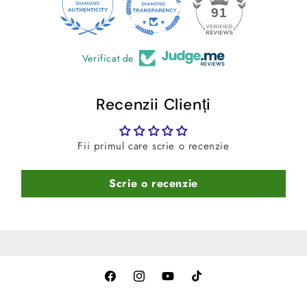
apa.
24
91
Verificat de
Recenzii Clienți
Fii primul care scrie o recenzie
Scrie o recenzie
Facebook
Instagram
YouTube
TikTok