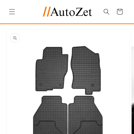
Salt la
conținut
Coș
Salt la
informațiile
despre
produs