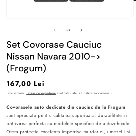
Deschide
D
conținutul
c
media
m
din
1
/
4
1
2
într-
î
Set Covorase Cauciuc
o
o
fereastră
f
modală
m
Nissan Navara 2010->
(Frogum)
Preț
167,00 Lei
obișnuit
Taxe incluse.
Taxele de expediere
sunt calculate la finalizarea comenzii.
Covorasele auto dedicate din cauciuc de la Frogum
sunt apreciate pentru calitatea superioara, durabilitate si
potrivirea perfecta cu modelele specifice de autovehicule.
Ofera protectie excelenta impotriva murdariei, umezelii si