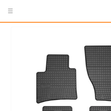
Salt la
conținut
Salt la
informațiile
despre
produs