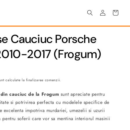
Conectați-
Coș
vă
se Cauciuc Porsche
 2010-2017 (Frogum)
nt calculate la finalizarea comenzii.
 din cauciuc de la Frogum
sunt apreciate pentru
litate si potrivirea perfecta cu modelele specifice de
e excelenta impotriva murdariei, umezelii si uzurii
a pentru soferii care vor sa mentina interiorul masinii