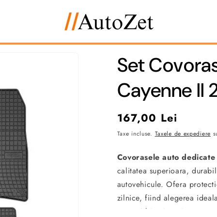
Set Covora
Cayenne II
Preț
167,00 Lei
obișnuit
Taxe incluse.
Taxele de expediere
su
Covorasele auto dedicate
calitatea superioara, durabi
autovehicule. Ofera protecti
zilnice, fiind alegerea ideal
curat si bine intretinut.