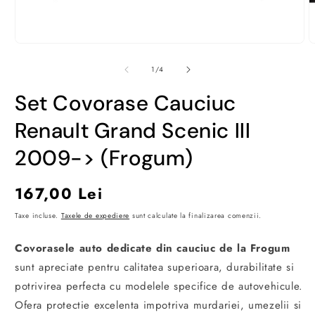
Deschide
D
conținutul
c
media
m
din
1
/
4
1
2
într-
î
Set Covorase Cauciuc
o
o
fereastră
f
modală
m
Renault Grand Scenic III
2009-> (Frogum)
Preț
167,00 Lei
obișnuit
Taxe incluse.
Taxele de expediere
sunt calculate la finalizarea comenzii.
Covorasele auto dedicate din cauciuc de la Frogum
sunt apreciate pentru calitatea superioara, durabilitate si
potrivirea perfecta cu modelele specifice de autovehicule.
Ofera protectie excelenta impotriva murdariei, umezelii si