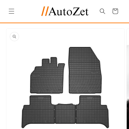
Salt la
conținut
Coș
Salt la
informațiile
despre
produs