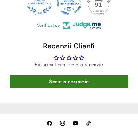
-Curatare usoara
– Se spala rapid cu spuma si jet de
24
91
apa.
Verificat de
Recenzii Clienți
Fii primul care scrie o recenzie
Scrie o recenzie
Facebook
Instagram
YouTube
TikTok