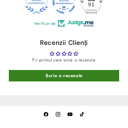
-Curatare usoara
– Se spala rapid cu spuma si jet de
24
91
apa.
Verificat de
Recenzii Clienți
Fii primul care scrie o recenzie
Scrie o recenzie
Facebook
Instagram
YouTube
TikTok