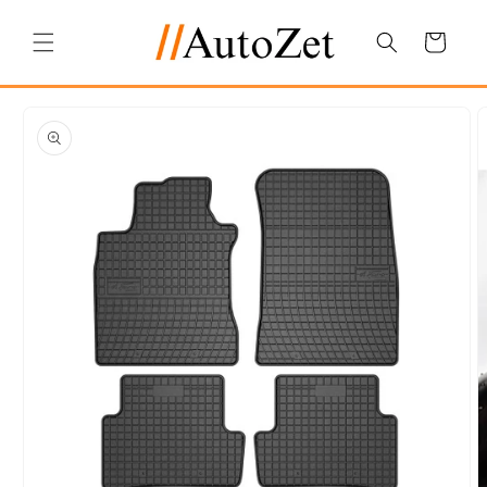
Salt la
conținut
Coș
Salt la
informațiile
despre
produs