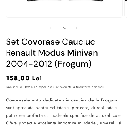
Deschide
D
conținutul
c
media
m
din
1
/
4
1
2
într-
î
Set Covorase Cauciuc
o
o
fereastră
f
modală
m
Renault Modus Minivan
2004-2012 (Frogum)
Preț
158,00 Lei
obișnuit
Taxe incluse.
Taxele de expediere
sunt calculate la finalizarea comenzii.
Covorasele auto dedicate din cauciuc de la Frogum
sunt apreciate pentru calitatea superioara, durabilitate si
potrivirea perfecta cu modelele specifice de autovehicule.
Ofera protectie excelenta impotriva murdariei, umezelii si