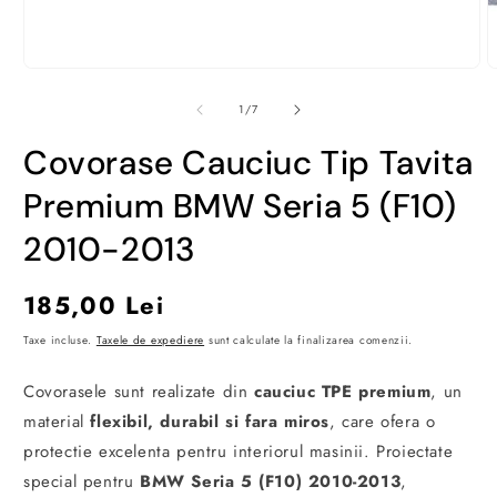
Deschide
D
conținutul
c
media
m
din
1
/
7
1
2
într-
î
Covorase Cauciuc Tip Tavita
o
o
fereastră
f
modală
m
Premium BMW Seria 5 (F10)
2010-2013
Preț
185,00 Lei
obișnuit
Taxe incluse.
Taxele de expediere
sunt calculate la finalizarea comenzii.
Covorasele sunt realizate din
cauciuc TPE premium
, un
material
flexibil, durabil si fara miros
, care ofera o
protectie excelenta pentru interiorul masinii. Proiectate
special pentru
BMW Seria 5 (F10) 2010-2013
,