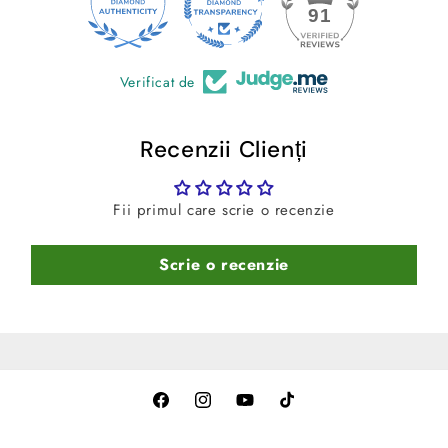
24
91
median)
-
Culoare:
Negru
Verificat de
Recenzii Clienți
Fii primul care scrie o recenzie
Scrie o recenzie
Facebook
Instagram
YouTube
TikTok