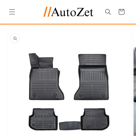
Salt la
conținut
Coș
Salt la
informațiile
despre
produs