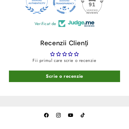
24
91
median)
-
Culoare:
Negru
Verificat de
Recenzii Clienți
Fii primul care scrie o recenzie
Scrie o recenzie
Facebook
Instagram
YouTube
TikTok