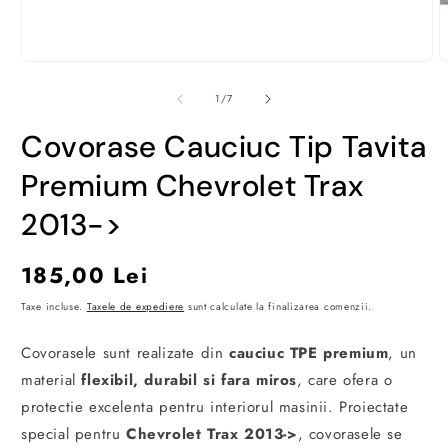
Deschide
D
conținutul
c
media
m
din
1
/
7
1
2
într-
î
Covorase Cauciuc Tip Tavita
o
o
fereastră
f
modală
m
Premium Chevrolet Trax
2013->
Preț
185,00 Lei
obișnuit
Taxe incluse.
Taxele de expediere
sunt calculate la finalizarea comenzii.
Covorasele sunt realizate din
cauciuc TPE premium
, un
material
flexibil, durabil si fara miros
, care ofera o
protectie excelenta pentru interiorul masinii. Proiectate
special pentru
Chevrolet Trax 2013->
, covorasele se