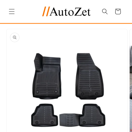
Salt la
conținut
Coș
Salt la
informațiile
despre
produs