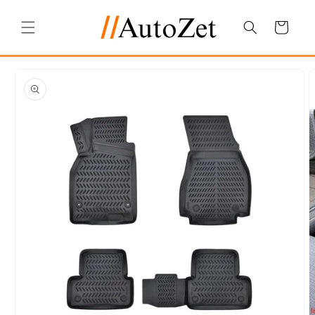
Salt la
conținut
Coș
Salt la
informațiile
despre
produs