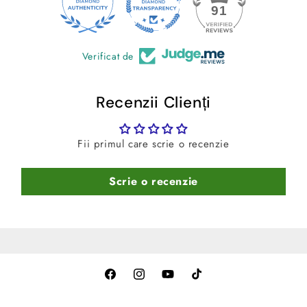
24
91
median)
-
Culoare:
Negru
Verificat de
Recenzii Clienți
Fii primul care scrie o recenzie
Scrie o recenzie
Facebook
Instagram
YouTube
TikTok