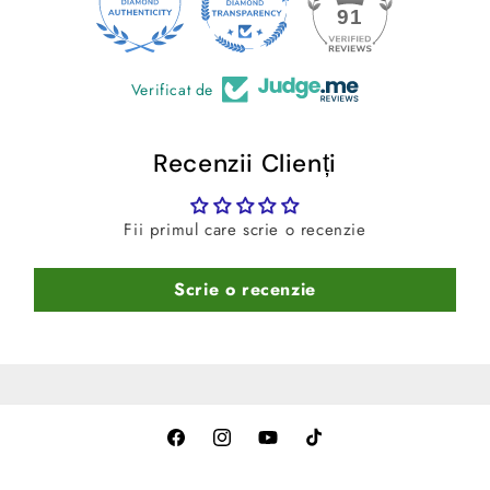
24
91
median)
-
Culoare:
Negru
Verificat de
Recenzii Clienți
Fii primul care scrie o recenzie
Scrie o recenzie
Facebook
Instagram
YouTube
TikTok