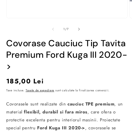
Deschide
D
conținutul
c
media
m
din
1
/
7
1
2
într-
î
Covorase Cauciuc Tip Tavita
o
o
fereastră
f
modală
m
Premium Ford Kuga III 2020-
>
Preț
185,00 Lei
obișnuit
Taxe incluse.
Taxele de expediere
sunt calculate la finalizarea comenzii.
Covorasele sunt realizate din
cauciuc TPE premium
, un
material
flexibil, durabil si fara miros
, care ofera o
protectie excelenta pentru interiorul masinii. Proiectate
special pentru
Ford Kuga III 2020->
, covorasele se