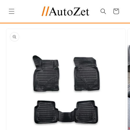
Salt la
conținut
Coș
Salt la
informațiile
despre
produs