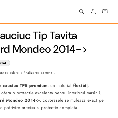
Conectați-
Coș
vă
uciuc Tip Tavita
ord Mondeo 2014->
izat
nt calculate la finalizarea comenzii.
in
cauciuc TPE premium
, un material
flexibil,
 ofera o protectie excelenta pentru interiorul masinii.
rd Mondeo 2014->
, covorasele se muleaza exact pe
o potrivire precisa si protectie completa.