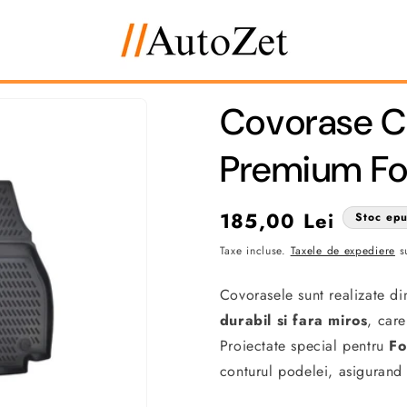
Covorase Ca
Premium F
Preț
185,00 Lei
Stoc epu
obișnuit
Taxe incluse.
Taxele de expediere
su
Covorasele sunt realizate d
durabil si fara miros
, care
Proiectate special pentru
Fo
conturul podelei, asigurand 