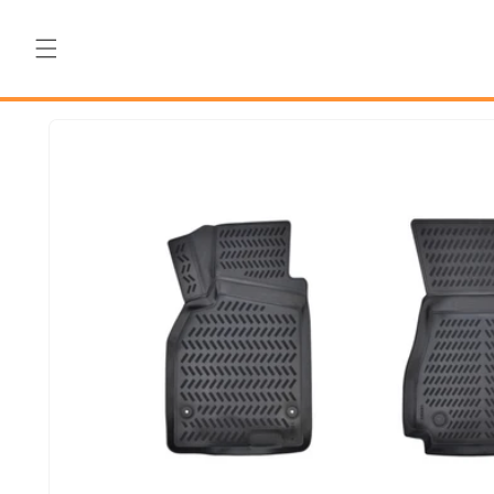
Salt la
conținut
Salt la
informațiile
despre
produs