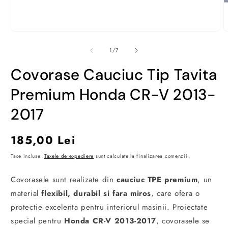
Deschide
D
conținutul
c
media
m
din
1
/
7
1
2
într-
î
Covorase Cauciuc Tip Tavita
o
o
fereastră
f
modală
m
Premium Honda CR-V 2013-
2017
Preț
185,00 Lei
obișnuit
Taxe incluse.
Taxele de expediere
sunt calculate la finalizarea comenzii.
Covorasele sunt realizate din
cauciuc TPE premium
, un
material
flexibil, durabil si fara miros
, care ofera o
protectie excelenta pentru interiorul masinii. Proiectate
special pentru
Honda CR-V 2013-2017
, covorasele se