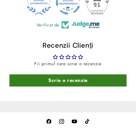
24
91
median)
-
Culoare:
Negru
Verificat de
Recenzii Clienți
Fii primul care scrie o recenzie
Scrie o recenzie
Facebook
Instagram
YouTube
TikTok