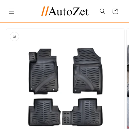
Salt la
conținut
Coș
Salt la
informațiile
despre
produs