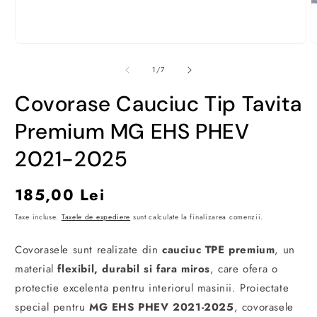
Deschide
D
conținutul
c
media
m
din
1
/
7
1
2
într-
î
Covorase Cauciuc Tip Tavita
o
o
fereastră
f
modală
m
Premium MG EHS PHEV
2021-2025
Preț
185,00 Lei
obișnuit
Taxe incluse.
Taxele de expediere
sunt calculate la finalizarea comenzii.
Covorasele sunt realizate din
cauciuc TPE premium
, un
material
flexibil, durabil si fara miros
, care ofera o
protectie excelenta pentru interiorul masinii. Proiectate
special pentru
MG EHS PHEV 2021-2025
, covorasele