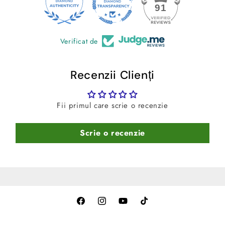
24
91
median)
-
Culoare:
Negru
Verificat de
Recenzii Clienți
Fii primul care scrie o recenzie
Scrie o recenzie
Facebook
Instagram
YouTube
TikTok