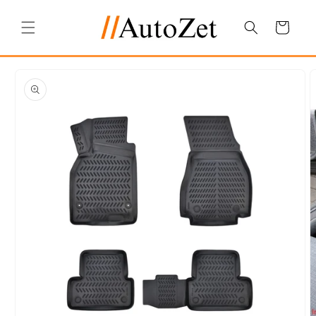
Salt la
conținut
Coș
Salt la
informațiile
despre
produs