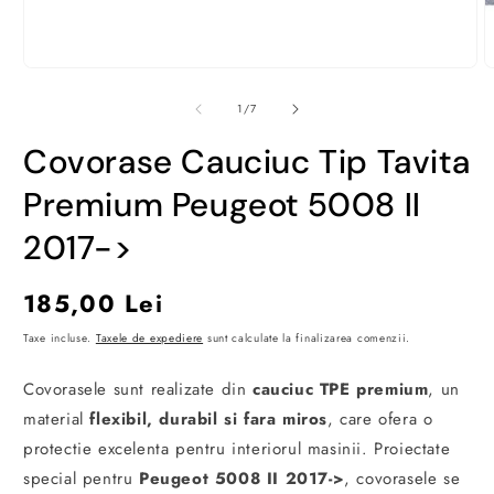
Deschide
D
conținutul
c
media
m
din
1
/
7
1
2
într-
î
Covorase Cauciuc Tip Tavita
o
o
fereastră
f
modală
m
Premium Peugeot 5008 II
2017->
Preț
185,00 Lei
obișnuit
Taxe incluse.
Taxele de expediere
sunt calculate la finalizarea comenzii.
Covorasele sunt realizate din
cauciuc TPE premium
, un
material
flexibil, durabil si fara miros
, care ofera o
protectie excelenta pentru interiorul masinii. Proiectate
special pentru
Peugeot 5008 II 2017->
, covorasele se