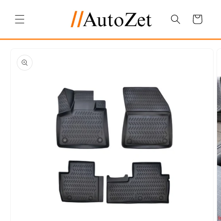
Salt la
conținut
Coș
Salt la
informațiile
despre
produs