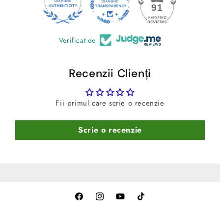
24
91
median)
-
Culoare:
Negru
Verificat de
Recenzii Clienți
Fii primul care scrie o recenzie
Scrie o recenzie
Facebook
Instagram
YouTube
TikTok