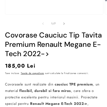
Deschide
D
conținutul
c
media
m
din
1
/
7
1
2
într-
î
Covorase Cauciuc Tip Tavita
o
o
fereastră
f
modală
m
Premium Renault Megane E-
Tech 2022->
Preț
185,00 Lei
obișnuit
Taxe incluse.
Taxele de expediere
sunt calculate la finalizarea comenzii.
Covorasele sunt realizate din
cauciuc TPE premium
, un
material
flexibil, durabil si fara miros
, care ofera o
protectie excelenta pentru interiorul masinii. Proiectate
special pentru
Renault Megane E-Tech 2022->
,