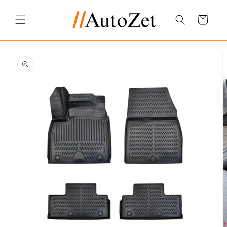
Salt la
conținut
Coș
Salt la
informațiile
despre
produs