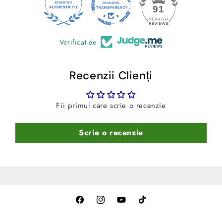
24
median)
91
-
Culoare:
Negru
Verificat de
Recenzii Clienți
Fii primul care scrie o recenzie
Scrie o recenzie
Facebook
Instagram
YouTube
TikTok