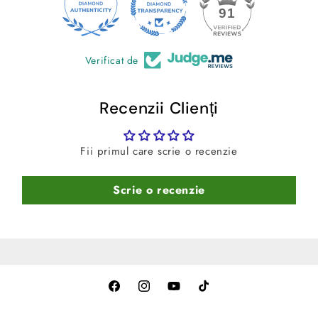
24
median)
91
-
Culoare:
Negru
Verificat de
Recenzii Clienți
Fii primul care scrie o recenzie
Scrie o recenzie
Facebook
Instagram
YouTube
TikTok