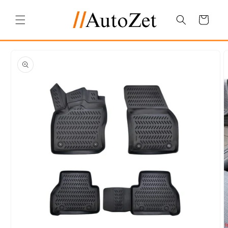
Salt la
conținut
Coș
Salt la
informațiile
despre
produs