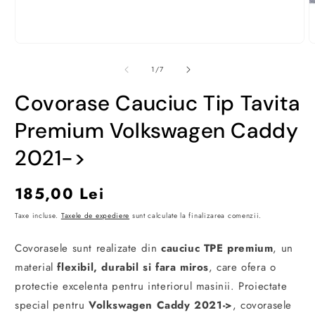
Deschide
D
conținutul
c
media
m
din
1
/
7
1
2
într-
î
Covorase Cauciuc Tip Tavita
o
o
fereastră
f
modală
m
Premium Volkswagen Caddy
2021->
Preț
185,00 Lei
obișnuit
Taxe incluse.
Taxele de expediere
sunt calculate la finalizarea comenzii.
Covorasele sunt realizate din
cauciuc TPE premium
, un
material
flexibil, durabil si fara miros
, care ofera o
protectie excelenta pentru interiorul masinii. Proiectate
special pentru
Volkswagen Caddy 2021->
, covorasele