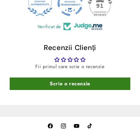
-Curatare usoara
– Se spala rapid cu spuma si jet de
24
91
apa.
Verificat de
Recenzii Clienți
Fii primul care scrie o recenzie
Scrie o recenzie
Facebook
Instagram
YouTube
TikTok