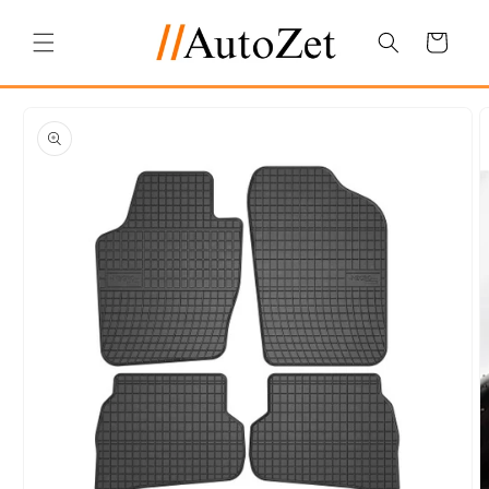
Salt la
conținut
Coș
Salt la
informațiile
despre
produs