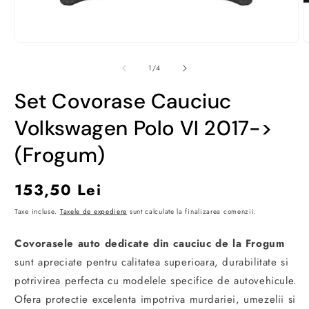
Deschide
D
conținutul
c
media
m
din
1
/
4
1
2
într-
î
Set Covorase Cauciuc
o
o
fereastră
f
modală
m
Volkswagen Polo VI 2017->
(Frogum)
Preț
153,50 Lei
obișnuit
Taxe incluse.
Taxele de expediere
sunt calculate la finalizarea comenzii.
Covorasele auto dedicate din cauciuc de la Frogum
sunt apreciate pentru calitatea superioara, durabilitate si
potrivirea perfecta cu modelele specifice de autovehicule.
Ofera protectie excelenta impotriva murdariei, umezelii si