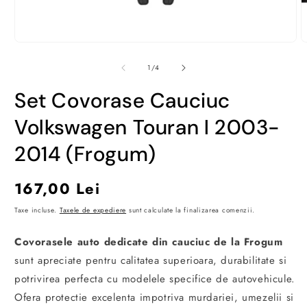
Deschide
D
conținutul
c
media
m
din
1
/
4
1
2
într-
î
Set Covorase Cauciuc
o
o
fereastră
f
modală
m
Volkswagen Touran I 2003-
2014 (Frogum)
Preț
167,00 Lei
obișnuit
Taxe incluse.
Taxele de expediere
sunt calculate la finalizarea comenzii.
Covorasele auto dedicate din cauciuc de la Frogum
sunt apreciate pentru calitatea superioara, durabilitate si
potrivirea perfecta cu modelele specifice de autovehicule.
Ofera protectie excelenta impotriva murdariei, umezelii si