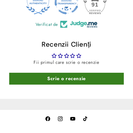
-Curatare usoara
– Se spala rapid cu spuma si jet de
24
91
apa.
Verificat de
Recenzii Clienți
Fii primul care scrie o recenzie
Scrie o recenzie
Facebook
Instagram
YouTube
TikTok