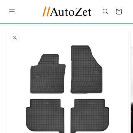
Salt la
conținut
Coș
Salt la
informațiile
despre
produs