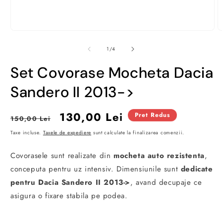
Deschide
D
conținutul
c
media
m
din
1
/
4
1
2
într-
î
Set Covorase Mocheta Dacia
o
o
fereastră
f
modală
m
Sandero II 2013->
Preț
Preț
130,00 Lei
Pret Redus
150,00 Lei
obișnuit
redus
Taxe incluse.
Taxele de expediere
sunt calculate la finalizarea comenzii.
Covorasele sunt realizate din
mocheta auto rezistenta
,
conceputa pentru uz intensiv. Dimensiunile sunt
dedicate
pentru Dacia Sandero II 2013->
, avand decupaje ce
asigura o fixare stabila pe podea.
Partea inferioara este prevazuta cu un
strat cauciucat si