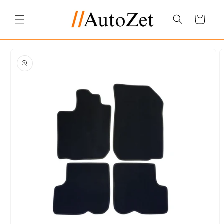
Salt la
conținut
Coș
Salt la
informațiile
despre
produs