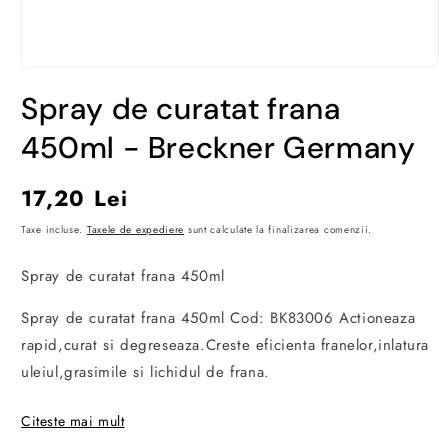
Deschide
conținutul
Spray de curatat frana
media
1
într-
450ml - Breckner Germany
o
fereastră
modală
Preț
17,20 Lei
obișnuit
Taxe incluse.
Taxele de expediere
sunt calculate la finalizarea comenzii.
Spray de curatat frana 450ml
Spray de curatat frana 450ml Cod: BK83006 Actioneaza
rapid,curat si degreseaza.Creste eficienta franelor,inlatura
uleiul,grasimile si lichidul de frana.
CARACTERISTICI:
Citeste mai mult