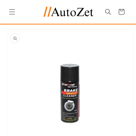
Salt la
conținut
Coș
Salt la
informațiile
despre
produs