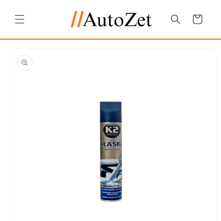
Salt la
conținut
Coș
Salt la
informațiile
despre
produs