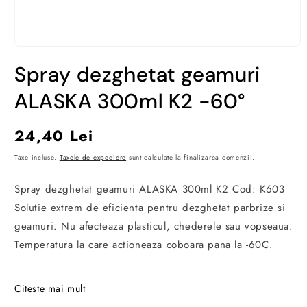
Deschide
conținutul
Spray dezghetat geamuri
media
1
într-
ALASKA 300ml K2 -60°
o
fereastră
modală
Preț
24,40 Lei
obișnuit
Taxe incluse.
Taxele de expediere
sunt calculate la finalizarea comenzii.
Spray dezghetat geamuri ALASKA 300ml K2 Cod: K603
Solutie extrem de eficienta pentru dezghetat parbrize si
geamuri. Nu afecteaza plasticul, chederele sau vopseaua.
Temperatura la care actioneaza coboara pana la -60C.
Instructiuni de utilizare
:
Citeste mai mult
Pulverizati cu solutie pe stratul de gheata.