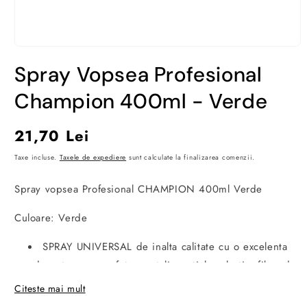
Deschide
conținutul
Spray Vopsea Profesional
media
1
într-
Champion 400ml - Verde
o
fereastră
modală
Preț
21,70 Lei
obișnuit
Taxe incluse.
Taxele de expediere
sunt calculate la finalizarea comenzii.
Spray vopsea Profesional CHAMPION 400ml Verde
Culoare: Verde
SPRAY UNIVERSAL de inalta calitate cu o excelenta
aderenta pe suprafete: metalice, sticla, plastic, fibra de
sticla, lemn.
Citeste mai mult