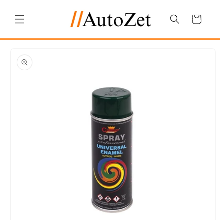
Salt la
conținut
Coș
Salt la
informațiile
despre
produs