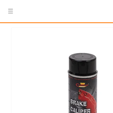
Salt la
conținut
Salt la
informațiile
despre
produs