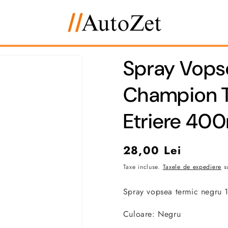
Spray Vopse
Champion T
Etriere 400
Preț
28,00 Lei
obișnuit
Taxe incluse.
Taxele de expediere
su
Spray vopsea termic negru 
Culoare: Negru