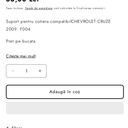
obișnuit
Taxe incluse.
Taxele de expediere
sunt calculate la finalizarea comenzii.
Suport pentru cotiera compatibilCHEVROLET CRUZE
2009. F004
Pret pe bucata.
Citeste mai mult
Reduceți
Creșteți
cantitatea
cantitatea
pentru
pentru
Suport
Suport
Adaugă în coș
pentru
pentru
cotiera
cotiera
compatibil
compatibil
Chevrolet
Chevrolet
Cruze
Cruze
2009
2009