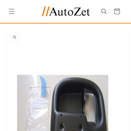
Salt la
conținut
Coș
Salt la
informațiile
despre
produs