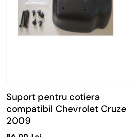
Deschide
conținutul
Suport pentru cotiera
media
1
într-
compatibil Chevrolet Cruze
o
fereastră
2009
modală
Preț
86,00 Lei